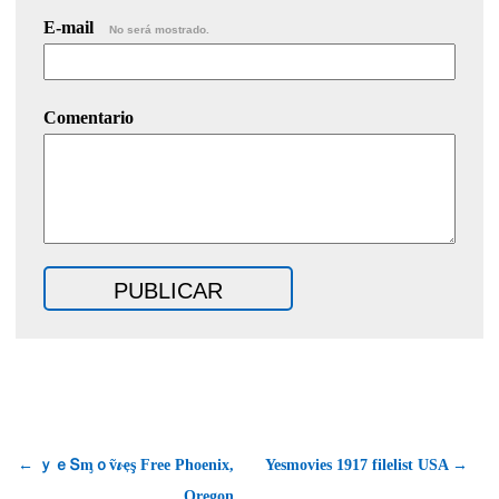
E-mail
No será mostrado.
Comentario
← ｙｅՏᶆｏṽ𝜾ҿş Free Phoenix,
Yesmovies 1917 filelist USA →
Oregon