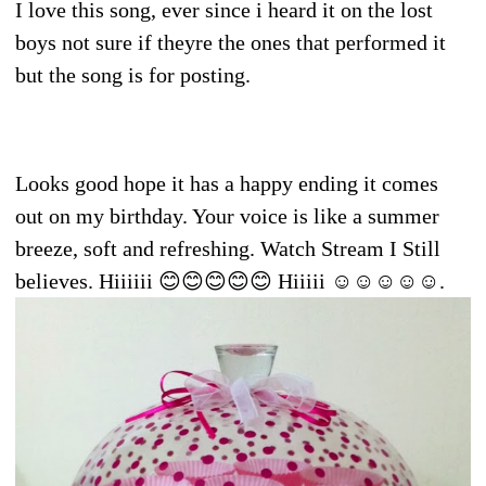
I love this song, ever since i heard it on the lost
boys not sure if theyre the ones that performed it
but the song is for posting.
Looks good hope it has a happy ending it comes
out on my birthday. Your voice is like a summer
breeze, soft and refreshing. Watch Stream I Still
believes. Hiiiiii 😊😊😊😊😊 Hiiiii ☺☺☺☺☺.