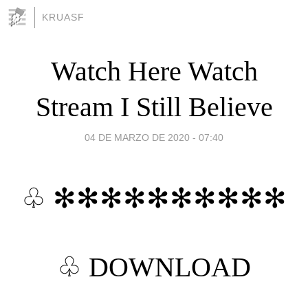
KRUASF
Watch Here Watch
Stream I Still Believe
04 DE MARZO DE 2020 - 07:40
♧ ✻✻✻✻✻✻✻✻✻✻
♧
DOWNLOAD