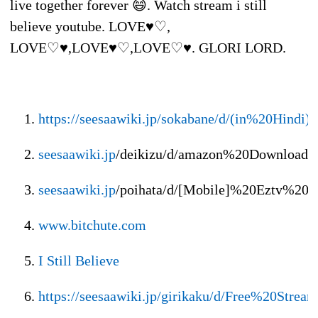
live together forever 😄. Watch stream i still
believe youtube. LOVE♥♡,
LOVE♡♥,LOVE♥♡,LOVE♡♥. GLORI LORD.
https://seesaawiki.jp/sokabane/d/(in%20Hind
seesaawiki.jp
/deikizu/d/amazon%20Downloa
seesaawiki.jp
/poihata/d/[Mobile]%20Eztv%2
www.bitchute.com
I Still Believe
https://seesaawiki.jp/girikaku/d/Free%20S